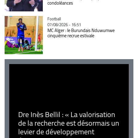
condoléances
Catégorie
Football
07/08/2026 - 16:51
MC Alger : le Burundais Nduwumwe
cinquième recrue estivale
Dre Inès Bellil : « La valorisation
de la recherche est désormais un
levier de développement