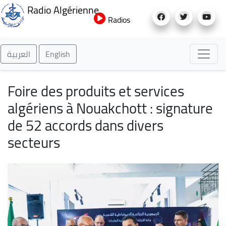
Aller
Radio Algérienne
au
Radios
contenu
principal
العربية
English
Foire des produits et services
algériens à Nouakchott : signature
de 52 accords dans divers
secteurs