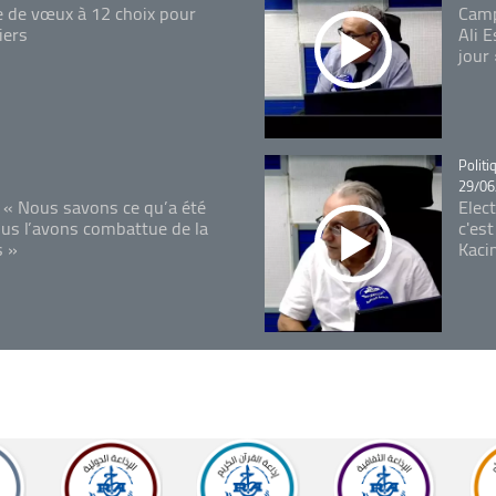
e de vœux à 12 choix pour
Camp
iers
Ali 
jour
Catégo
Politi
29/06
 « Nous savons ce qu’a été
Elec
ous l’avons combattue de la
c'est
s »
Kaci