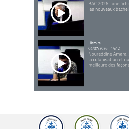
BAC 2026 : une fich
les nouveaux bachel
Catégorie
Histoire
05/07/2026 - 14:12
Noureddine Amara :
la colonisation et n
meilleure des façon