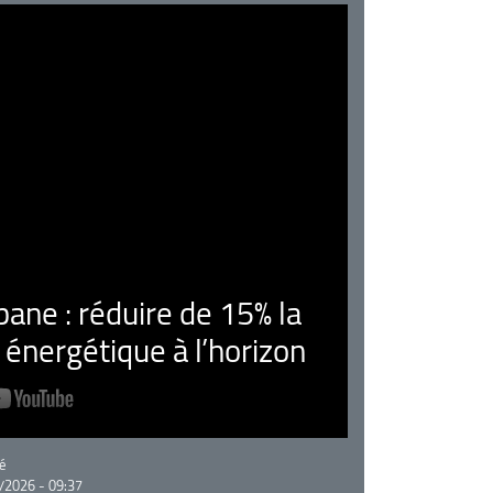
ne : réduire de 15% la
nergétique à l’horizon
rie
é
/2026 - 09:37