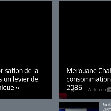
orisation de la
Merouane Chaba
 un levier de
consommation é
ique »
2035
Catégo
Sociét
09/07