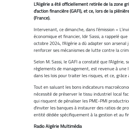
L'Algérie a été officiellement retirée de la zone g
d'action financière (GAFI), et ce, lors de la pléni
(France).
Intervenant, ce dimanche, dans l’émission « L’invi
économique et financier, Idir Sassi, a rappelé que 
octobre 2024, l'Algérie a dû adapter son arsenal ju
renforcer ses mécanismes de lutte contre la crimi
Selon M. Sassi, le GAFI a constaté que l'Algérie,
règlements de management, est revenue à une lig
dans les lois pour traiter les risques, et ce, gr
Tout en saluant les bons indicateurs macroéconomi
nécessité de préserver le tissu industriel local f
qui risquent de pénaliser les PME-PMI productric
d'inviter les banques à instaurer des ratios de p
entité dédiée spécifiquement à la gestion et au f
Radio Algérie Multimédia