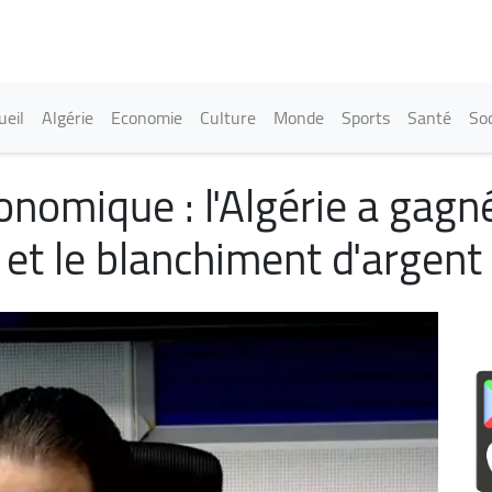
Aller
au
contenu
principal
in navigation
ueil
Algérie
Economie
Culture
Monde
Sports
Santé
Soc
onomique : l'Algérie a gagné
é et le blanchiment d'argent