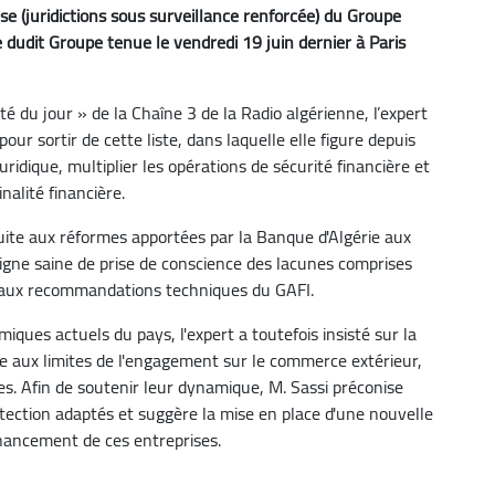
rise (juridictions sous surveillance renforcée) du Groupe
ère dudit Groupe tenue le vendredi 19 juin dernier à Paris
té du jour » de la Chaîne 3 de la Radio algérienne, l’expert
pour sortir de cette liste, dans laquelle elle figure depuis
ridique, multiplier les opérations de sécurité financière et
nalité financière.
 suite aux réformes apportées par la Banque d'Algérie aux
ne saine de prise de conscience des lacunes comprises
âce aux recommandations techniques du GAFI.
ques actuels du pays, l'expert a toutefois insisté sur la
ace aux limites de l'engagement sur le commerce extérieur,
es. Afin de soutenir leur dynamique, M. Sassi préconise
rotection adaptés et suggère la mise en place d'une nouvelle
inancement de ces entreprises.