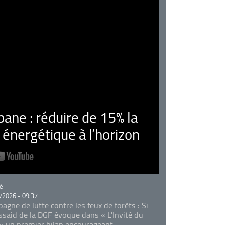
ne : réduire de 15% la
nergétique à l’horizon
rie
é
/2026 - 09:37
agne de lutte contre les feux de forêts : Si
Essaid de la DGF évoque dans « L'Invité du
 » un premier bilan encourageant