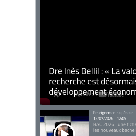
Dre Inès Bellil : « La val
recherche est désormais
développement économ
Catégorie
Enseignement supérieur
12/07/2026 - 12:09
BAC 2026 : une fich
les nouveaux bachel