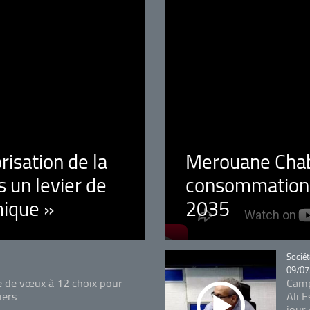
orisation de la
Merouane Chaba
 un levier de
consommation é
ique »
2035
Catégo
Sociét
09/07
e de vœux à 12 choix pour
Camp
iers
Ali 
jour