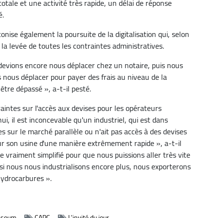
totale et une activité très rapide, un délai de réponse
é.
nise également la poursuite de la digitalisation qui, selon
e la levée de toutes les contraintes administratives.
evions encore nous déplacer chez un notaire, puis nous
 nous déplacer pour payer des frais au niveau de la
être dépassé », a-t-il pesté.
intes sur l'accès aux devises pour les opérateurs
, il est inconcevable qu'un industriel, qui est dans
ses sur le marché parallèle ou n'ait pas accès à des devises
r son usine d'une manière extrêmement rapide », a-t-il
e vraiment simplifié pour que nous puissions aller très vite
t si nous nous industrialisons encore plus, nous exporterons
hydrocarbures ».
ssoum
CAPC
L'invité du jour