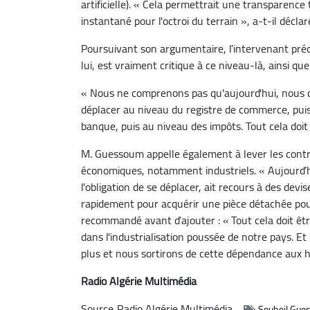
artificielle). « Cela permettrait une transparence 
instantané pour l'octroi du terrain », a-t-il déclar
Poursuivant son argumentaire, l’intervenant préco
lui, est vraiment critique à ce niveau-là, ainsi qu
« Nous ne comprenons pas qu'aujourd'hui, nous d
déplacer au niveau du registre de commerce, puis
banque, puis au niveau des impôts. Tout cela doit 
M. Guessoum appelle également à lever les contra
économiques, notamment industriels. « Aujourd’hui
l'obligation de se déplacer, ait recours à des devi
rapidement pour acquérir une pièce détachée pou
recommandé avant d’ajouter : « Tout cela doit êtr
dans l'industrialisation poussée de notre pays. E
plus et nous sortirons de cette dépendance aux 
Radio Algérie Multimédia
Source
Radio Algérie Multimédia
Souheil Gue