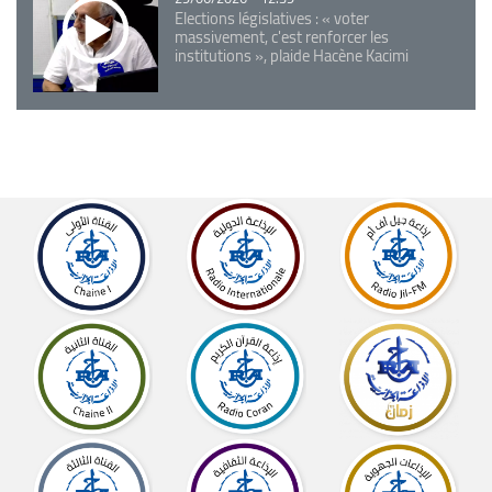
Elections législatives : « voter
massivement, c'est renforcer les
institutions », plaide Hacène Kacimi