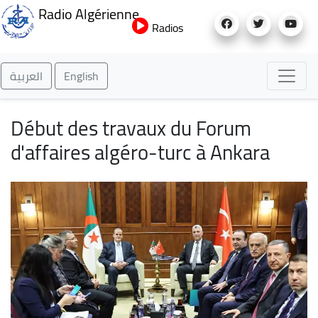
Aller
Radio Algérienne
au
Radios
contenu
principal
العربية
English
Début des travaux du Forum
d'affaires algéro-turc à Ankara