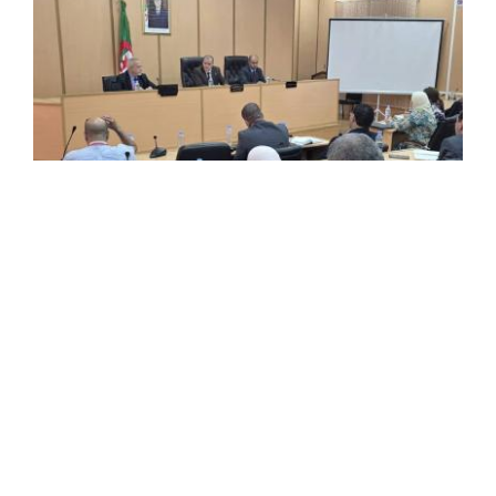
Rezig préside une réunion de travail avec
des représentants des banques et des
Douanes
Le ministre du Commerce extérieur et de la Promotion
des exportations, Kamel Rezig, a présidé une réunion de
travail avec des représentants de l’Association
professionnelle des banques et des établissements ...