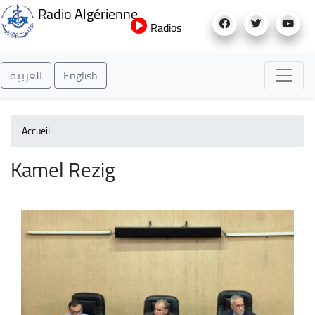
Aller
Radio Algérienne
au
Radios
contenu
principal
العربية
English
Accueil
Kamel Rezig