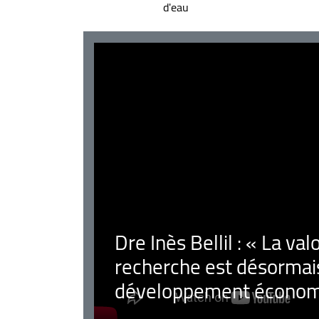
d'eau
Dre Inès Bellil : « La val
recherche est désormais
développement économ