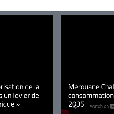
orisation de la
Merouane Chaba
 un levier de
consommation é
ique »
2035