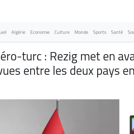
Aller
au
contenu
principal
in navigation
ueil
Algérie
Economie
Culture
Monde
Sports
Santé
Soc
géro-turc : Rezig met en av
 vues entre les deux pays e