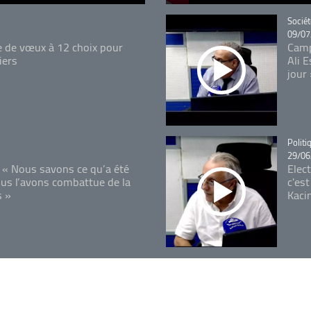
Catégo
Sociét
09/07
e de vœux à 12 choix pour
Camp
iers
Ali 
jour
Catégo
Politi
29/06
 « Nous savons ce qu’a été
Elec
ous l’avons combattue de la
c'est
s »
Kaci