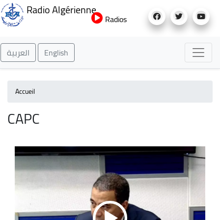
Aller
Radio Algérienne
au
Radios
contenu
principal
العربية
English
Accueil
CAPC