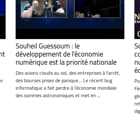
Souheil Guessoum : le
S
nt
développement de l’économie
c
numérique est la priorité nationale
n
é
Des avions cloués au sol, des entreprises à l'arrêt,
ue
des bourses prises de panique… Le récent bug
Po
informatique a fait perdre à l’économie mondiale
Fé
des sommes astronomiques et met en ...
gé
re
dig