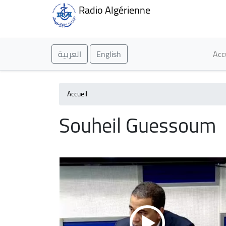
Radio Algérienne
Ma
العربية
English
Acc
Accueil
Souheil Guessoum