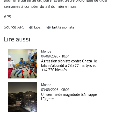
semaines à compter du 23 du même mois.
APS
Source
APS
Liban
Entité sioniste
Lire aussi
Catégorie
Monde
04/08/2026 - 10:54
Agression sioniste contre Ghaza : le
bilan s'alourdit à 73.377 martyrs et
174.230 blessés
Catégorie
Monde
03/08/2026 - 08:09
Un séisme de magnitude 5,4 frappe
l'Egypte