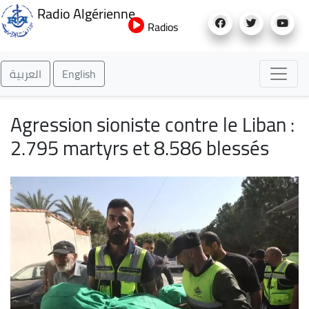
Aller
Radio Algérienne
au
Radios
contenu
principal
العربية
English
Agression sioniste contre le Liban :
2.795 martyrs et 8.586 blessés