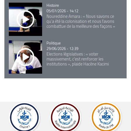
Catégorie
Histoire
05/07/2026 - 14:12
Noureddine Amara : « Nous savons ce
qu’a été la colonisation et nous l’avons
combattue de la meilleure des façons »
Catégorie
Politique
29/06/2026 - 12:39
Elections législatives : « voter
massivement, c'est renforcer les
institutions », plaide Hacène Kacimi