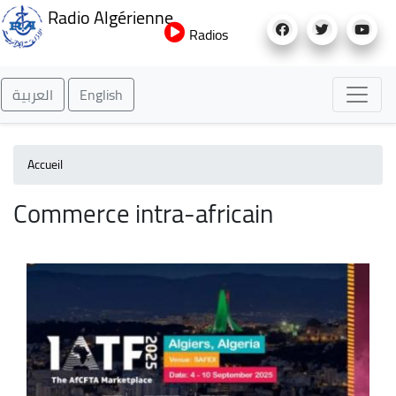
Aller
Radio Algérienne
au
Radios
contenu
principal
العربية
English
Accueil
Commerce intra-africain