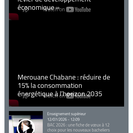
économique »
Merouane Chabane : réduire de
15% la consommation
énergétique à l’horizon 2035
Catégorie
Enseignement supérieur
12/07/2026 - 12:09
BAC 2026 : une fiche de vœux à 12
choix pour les nouveaux bacheliers