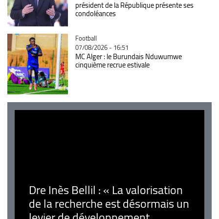
président de la République présente ses
condoléances
Catégorie
Football
07/08/2026 - 16:51
MC Alger : le Burundais Nduwumwe
cinquième recrue estivale
Dre Inès Bellil : « La valorisation
de la recherche est désormais un
levier de développement