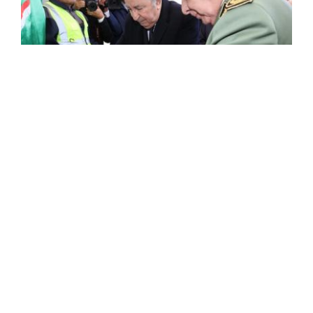
Le président de la République pose à
Constantine la première pierre du projet de
réalisation de 8050 unités de logement
AADL 3
Le président de la République, M. Abdelmadjid Tebboune,
a procédé, jeudi à Constantine, à la pose de la première
pierre du projet de réalisation de 8050 unités de
logement de ...