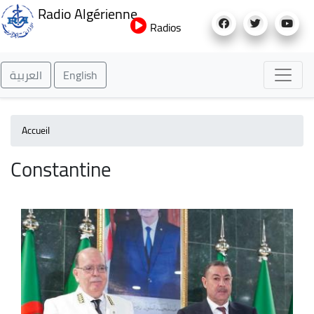
Aller
Radio Algérienne
au
Radios
contenu
principal
العربية
English
Accueil
Constantine