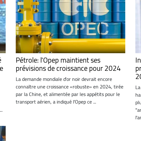
é
Pétrole: l'Opep maintient ses
I
e
prévisions de croissance pour 2024
p
2
La demande mondiale d'or noir devrait encore
connaître une croissance «robuste» en 2024, tirée
La
par la Chine, et alimentée par les appétits pour le
ha
transport aérien, a indiqué l'Opep ce ...
pl
..
"a
l'