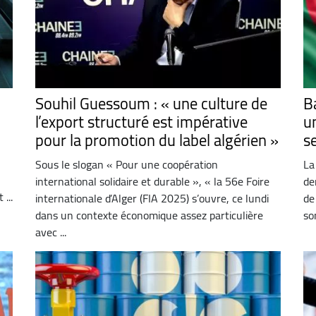
Souhil Guessoum : « une culture de
B
l’export structuré est impérative
u
pour la promotion du label algérien »
s
Sous le slogan « Pour une coopération
La
international solidaire et durable », « la 56e Foire
de
...
internationale d’Alger (FIA 2025) s’ouvre, ce lundi
de
dans un contexte économique assez particulière
son
avec ...