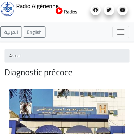
Aller
Radio Algérienne
au
Radios
contenu
principal
العربية
English
Accueil
Diagnostic précoce