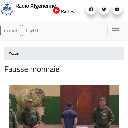
Aller
Radio Algérienne
au
Radios
contenu
principal
العربية
English
Accueil
Fausse monnaie