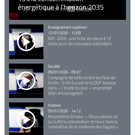
énergétique à l’horizon 2035
Catégorie
Enseignement supérieur
12/07/2026 - 12:09
BAC 2026 : une fiche de vœux à 12
choix pour les nouveaux bacheliers
Catégorie
Société
09/07/2026 - 09:37
Campagne de lutte contre les feux de
forêts : Si Ali Essaid de la DGF évoque
dans « L'Invité du jour » un premier
bilan encourageant
Catégorie
Histoire
05/07/2026 - 14:12
Noureddine Amara : « Nous savons ce
qu’a été la colonisation et nous l’avons
combattue de la meilleure des façons »