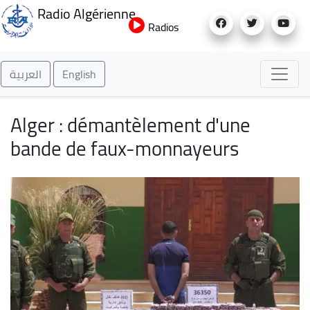
Aller
Radio Algérienne
au
Radios
contenu
principal
العربية
English
Alger : démantèlement d'une
bande de faux-monnayeurs