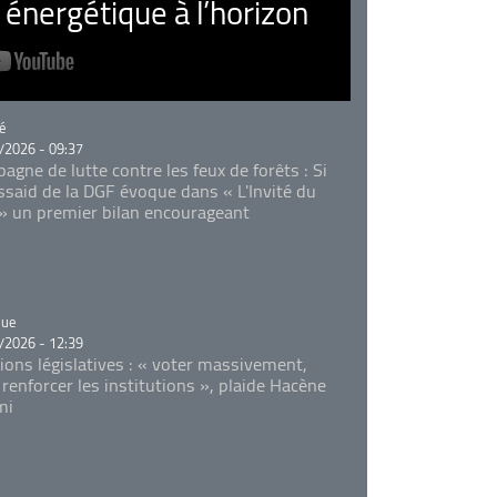
nergétique à l’horizon
rie
é
/2026 - 09:37
agne de lutte contre les feux de forêts : Si
Essaid de la DGF évoque dans « L'Invité du
 » un premier bilan encourageant
rie
que
/2026 - 12:39
tions législatives : « voter massivement,
 renforcer les institutions », plaide Hacène
mi