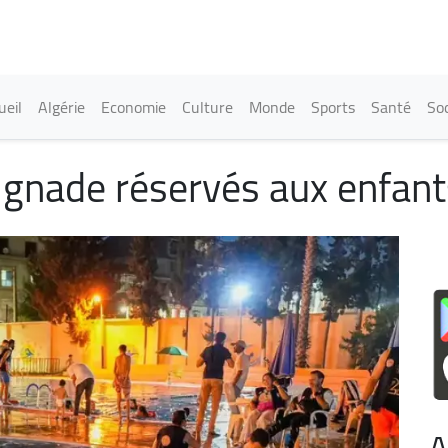
Aller
au
contenu
principal
in navigation
ueil
Algérie
Economie
Culture
Monde
Sports
Santé
Soc
gnade réservés aux enfants
A