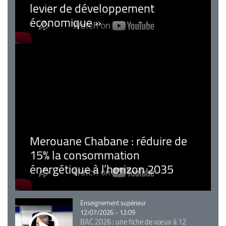
levier de développement
économique »
Merouane Chabane : réduire de
15% la consommation
énergétique à l’horizon 2035
Catégorie
Enseignement supérieur
12/07/2026 - 12:09
BAC 2026 : une fiche de vœux à 12