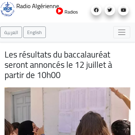
Aller
Radio Algérienne
au
Radios
contenu
principal
العربية
English
Les résultats du baccalauréat
seront annoncés le 12 juillet à
partir de 10h00