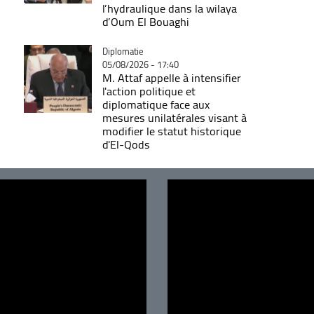
l’hydraulique dans la wilaya
d’Oum El Bouaghi
Catégorie
Diplomatie
05/08/2026 - 17:40
M. Attaf appelle à intensifier
l'action politique et
diplomatique face aux
mesures unilatérales visant à
modifier le statut historique
d'El-Qods