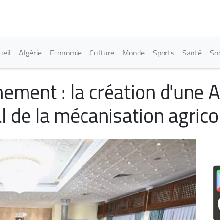
Aller
au
contenu
principal
in navigation
ueil
Algérie
Economie
Culture
Monde
Sports
Santé
Soc
ment : la création d'une Au
l de la mécanisation agricol