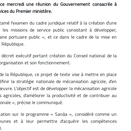
dé, ce mercredi une réunion du Gouvernement consacrée à
ices du Premier ministère.
é l'examen du cadre juridique relatif à la création d'une
r les missions de service public consistant à développer,
aine portuaire public », et ce dans le cadre de la mise en
a République.
écret exécutif portant création du Conseil national de la
 organisation et son fonctionnement.
 la République, ce projet de texte vise à mettre en place
nir la stratégie nationale de mécanisation agricole, d'en
 œuvre. L'objectif est de développer la mécanisation agricole
 agricoles, d'améliorer la productivité et de contribuer au
ionale », précise le communiqué.
tation sur le programme « Sanâa », considéré comme un
jeunes et à leur permettre d'acquérir les compétences
.