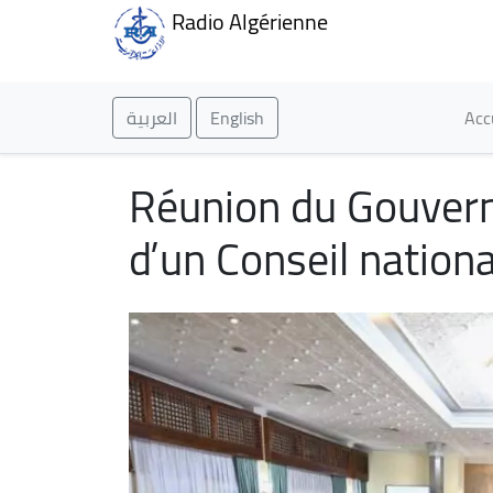
Radio Algérienne
Ma
العربية
English
Acc
Réunion du Gouverne
d’un Conseil nationa