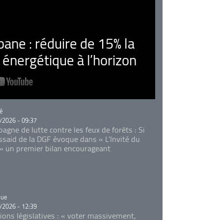
ne : réduire de 15% la
nergétique à l’horizon
rie
é
/2026 - 09:37
agne de lutte contre les feux de forêts : Si
Essaid de la DGF évoque dans « L'Invité du
 » un premier bilan encourageant
rie
que
/2026 - 12:39
tions législatives : « voter massivement,