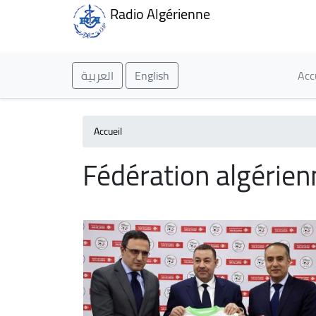
Radio Algérienne
Ma
العربية
English
Acc
Accueil
Fédération algérien