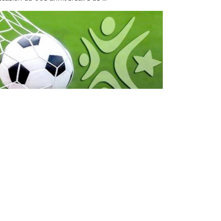
F: les élections de la LFP et de la
NFA avant fin mai prochain
Assemblée générale élective (AGE) de la Ligue de
otball professionnel (LFP) et la Ligue nationale de
otball amateur (LNFA) se dérouleront avant la fin
 mois de mai prochain, a ...