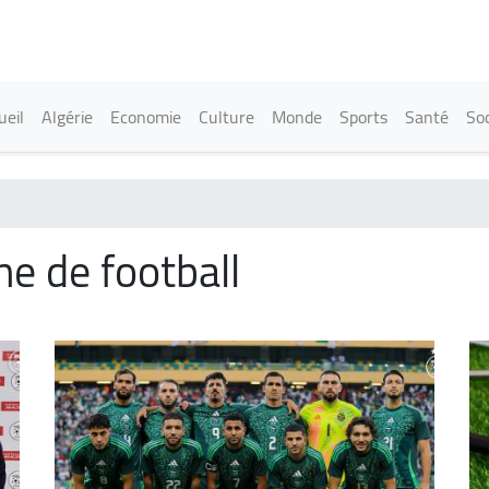
Aller
au
contenu
principal
in navigation
ueil
Algérie
Economie
Culture
Monde
Sports
Santé
Soc
ne de football