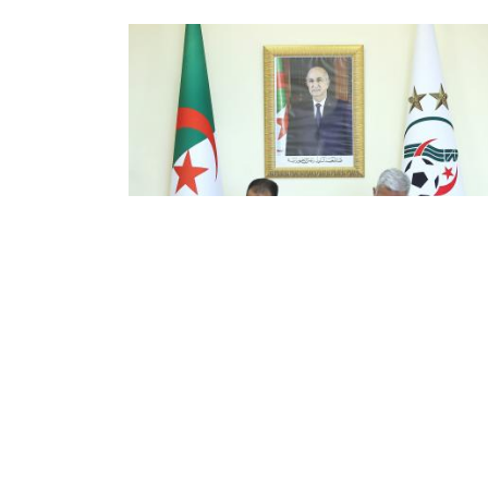
Le nouveau sélectionneur national
Vladimir Petkovic signe son contra
avec la FAF
Le nouveau sélectionneur de l'équipe nationale d
football le Bosnien, Vladimir Petkovic, a paraphé
son contrat avec la FAF jusqu'en 2026, a annonc