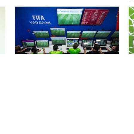
Des stations de la VAR (assistance
FA
t
vidéo à l'arbitrage) pour les stades
L
algériens
L'
fo
e
Le Bureau fédéral de la Fédération algérienne de
fo
football (FAF) a approuvé "le cadre stratégique du
du
é
programme Forword 2023-2026", qui comprend