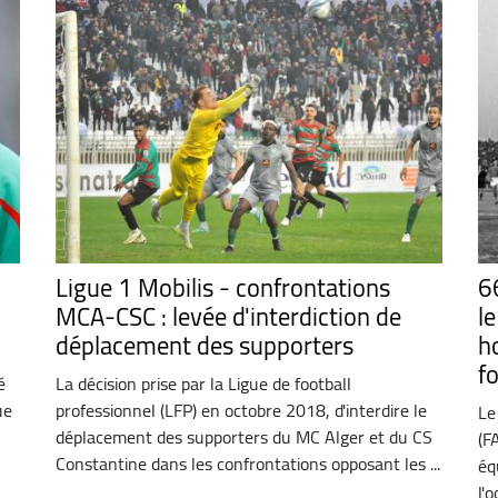
Ligue 1 Mobilis - confrontations
6
MCA-CSC : levée d'interdiction de
l
déplacement des supporters
h
f
é
La décision prise par la Ligue de football
ue
professionnel (LFP) en octobre 2018, d'interdire le
Le
déplacement des supporters du MC Alger et du CS
(F
Constantine dans les confrontations opposant les ...
éq
l'