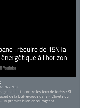
ne : réduire de 15% la
nergétique à l’horizon
rie
é
/2026 - 09:37
agne de lutte contre les feux de forêts : Si
Essaid de la DGF évoque dans « L'Invité du
 » un premier bilan encourageant