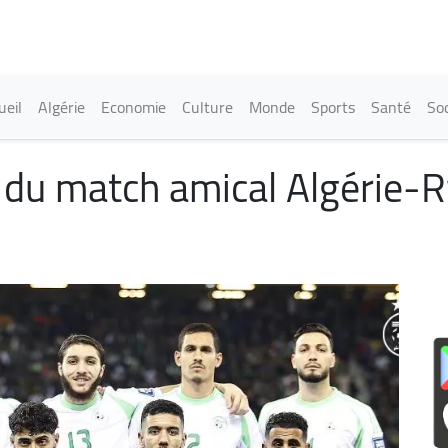
Aller
au
contenu
principal
in navigation
ueil
Algérie
Economie
Culture
Monde
Sports
Santé
Soc
i du match amical Algérie