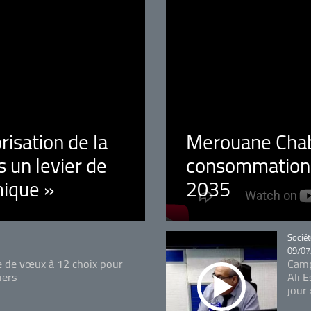
orisation de la
Merouane Chaba
 un levier de
consommation é
ique »
2035
Catégo
Sociét
09/07
e de vœux à 12 choix pour
Camp
iers
Ali 
jour