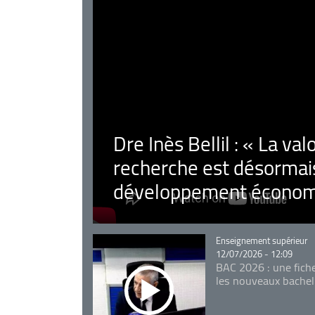
Dre Inès Bellil : « La val
recherche est désormais
développement économ
Catégorie
Enseignement supérieur
12/07/2026 - 12:09
BAC 2026 : une fich
les nouveaux bachel