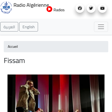
Aller
Radio Algérienne
au
Radios
contenu
principal
العربية
English
Accueil
Fissam