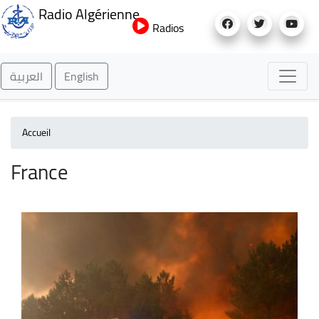
Aller
Radio Algérienne
au
Radios
contenu
principal
العربية
English
Accueil
France