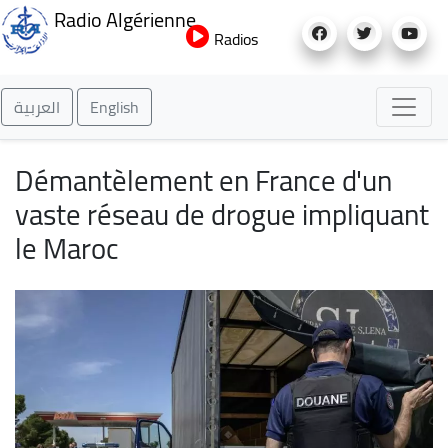
Aller
Radio Algérienne
au
Radios
contenu
principal
العربية
English
Démantèlement en France d'un
vaste réseau de drogue impliquant
le Maroc