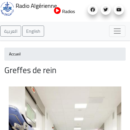
Aller
Radio Algérienne
au
Radios
contenu
principal
العربية
English
Accueil
Greffes de rein