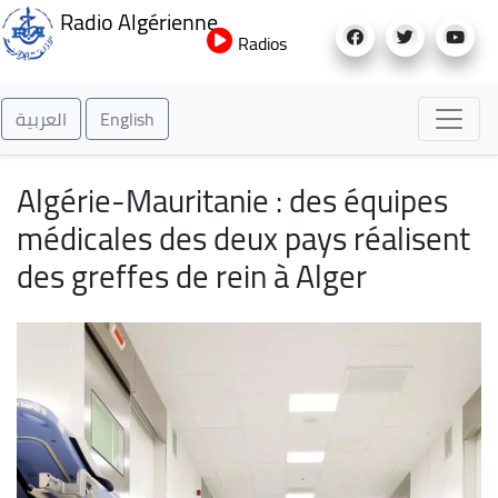
Aller
Radio Algérienne
au
Radios
contenu
principal
العربية
English
Algérie-Mauritanie : des équipes
médicales des deux pays réalisent
des greffes de rein à Alger