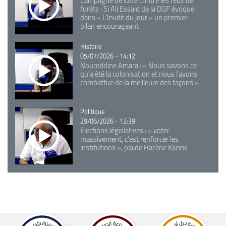
Campagne de lutte contre les feux de
forêts : Si Ali Essaid de la DGF évoque
dans « L'Invité du jour » un premier
bilan encourageant
Catégorie
Histoire
05/07/2026 - 14:12
Noureddine Amara : « Nous savons ce
qu’a été la colonisation et nous l’avons
combattue de la meilleure des façons »
Catégorie
Politique
29/06/2026 - 12:39
Elections législatives : « voter
massivement, c'est renforcer les
institutions », plaide Hacène Kacimi