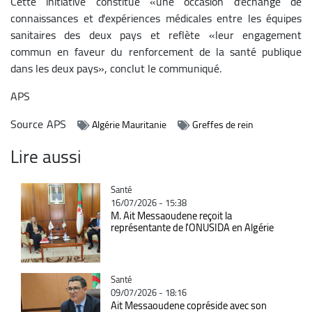
Cette initiative constitue «une occasion d'échange de
connaissances et d'expériences médicales entre les équipes
sanitaires des deux pays et reflète «leur engagement
commun en faveur du renforcement de la santé publique
dans les deux pays», conclut le communiqué.
APS
Source
APS
Algérie Mauritanie
Greffes de rein
Lire aussi
Catégorie
Santé
16/07/2026 - 15:38
M. Ait Messaoudene reçoit la
représentante de l'ONUSIDA en Algérie
Catégorie
Santé
09/07/2026 - 18:16
Ait Messaoudene copréside avec son