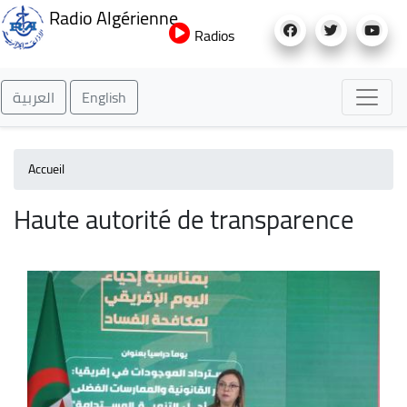
Aller
Radio Algérienne
au
Radios
contenu
principal
العربية
English
Accueil
Haute autorité de transparence