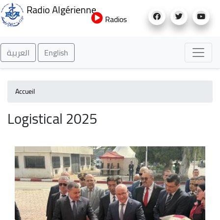
Aller
Radio Algérienne
au
Radios
contenu
principal
العربية
English
Accueil
Logistical 2025