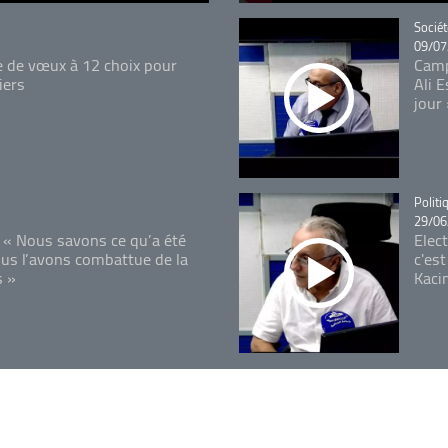
Catégo
Sociét
09/07
e de vœux à 12 choix pour
Camp
iers
Ali 
jour
Catégo
Politi
29/06
 « Nous savons ce qu’a été
Elec
ous l’avons combattue de la
c'est
s »
Kaci