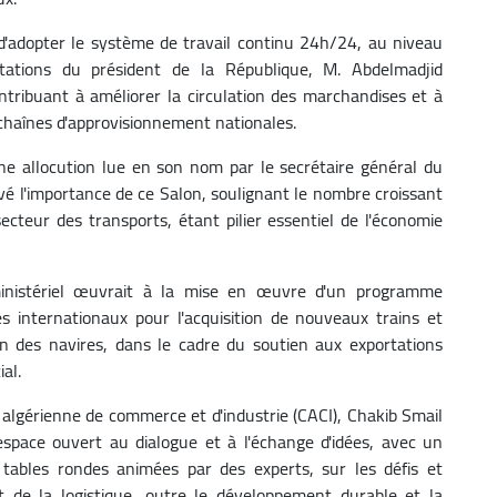
 d'adopter le système de travail continu 24h/24, au niveau
tations du président de la République, M. Abdelmadjid
ntribuant à améliorer la circulation des marchandises et à
es chaînes d'approvisionnement nationales.
ne allocution lue en son nom par le secrétaire général du
evé l'importance de ce Salon, soulignant le nombre croissant
secteur des transports, étant pilier essentiel de l'économie
nistériel œuvrait à la mise en œuvre d'un programme
es internationaux pour l'acquisition de nouveaux trains et
ien des navires, dans le cadre du soutien aux exportations
al.
 algérienne de commerce et d'industrie (CACI), Chakib Smail
espace ouvert au dialogue et à l'échange d'idées, avec un
ables rondes animées par des experts, sur les défis et
t de la logistique, outre le développement durable et la