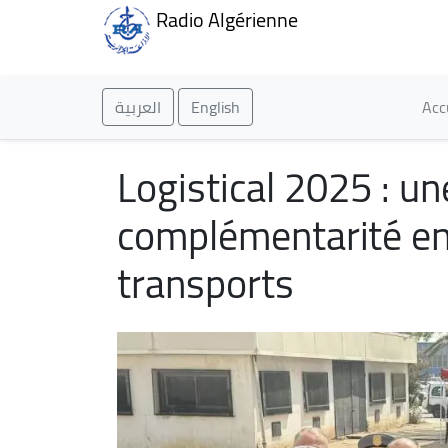
Radio Algérienne
Ma
العربية
English
Acc
Logistical 2025 : un
complémentarité ent
transports