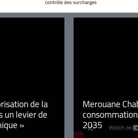
contrôle des surcharges
orisation de la
Merouane Chaba
 un levier de
consommation é
ique »
2035