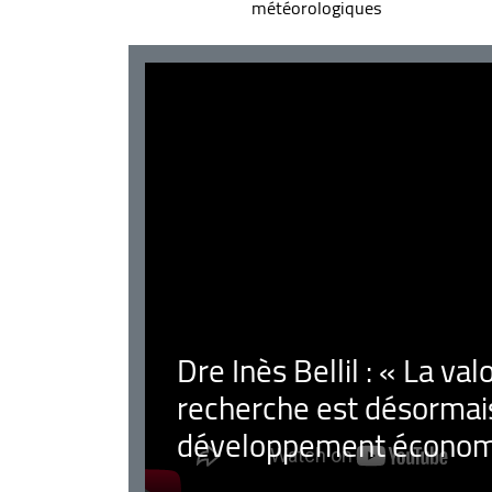
météorologiques
Dre Inès Bellil : « La val
recherche est désormais
développement économ