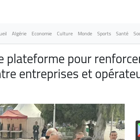
Aller
au
contenu
principal
in navigation
ueil
Algérie
Economie
Culture
Monde
Sports
Santé
Soc
e plateforme pour renforcer
re entreprises et opérateu