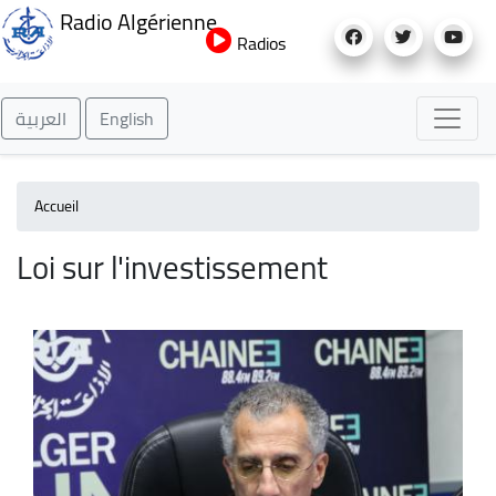
Aller
Radio Algérienne
au
Radios
contenu
principal
العربية
English
Accueil
Loi sur l'investissement