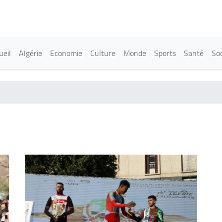
Aller
au
contenu
principal
in navigation
ueil
Algérie
Economie
Culture
Monde
Sports
Santé
Soc