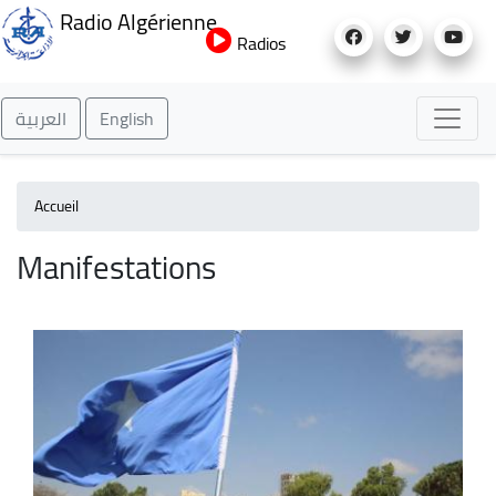
Aller
Radio Algérienne
au
Radios
contenu
principal
العربية
English
Accueil
Manifestations