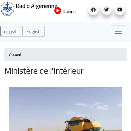
Aller
Radio Algérienne
au
Radios
contenu
principal
العربية
English
Accueil
Ministère de l'Intérieur