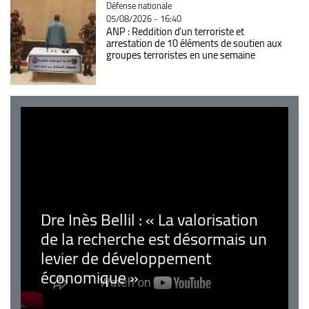
Catégorie
Défense nationale
05/08/2026 - 16:40
ANP : Reddition d'un terroriste et
arrestation de 10 éléments de soutien aux
groupes terroristes en une semaine
Dre Inès Bellil : « La valorisation
de la recherche est désormais un
levier de développement
économique »