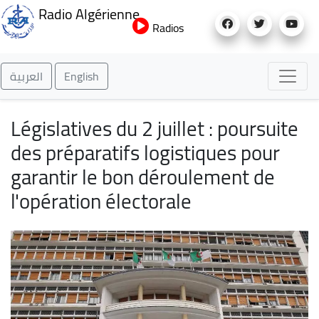
Aller
Radio Algérienne
au
Radios
contenu
principal
العربية
English
Législatives du 2 juillet : poursuite
des préparatifs logistiques pour
garantir le bon déroulement de
l'opération électorale