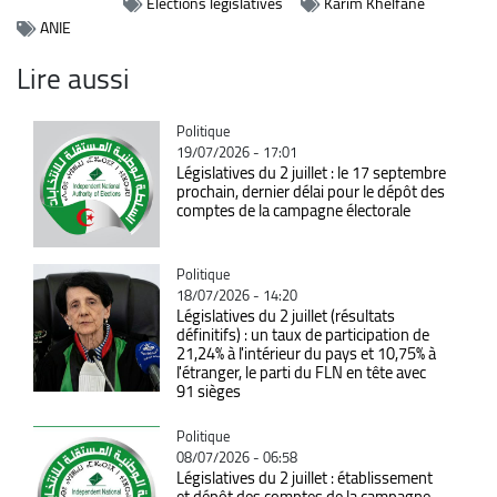
Elections législatives
Karim Khelfane
ANIE
Lire aussi
Catégorie
Politique
19/07/2026 - 17:01
Législatives du 2 juillet : le 17 septembre
prochain, dernier délai pour le dépôt des
comptes de la campagne électorale
Catégorie
Politique
18/07/2026 - 14:20
Législatives du 2 juillet (résultats
définitifs) : un taux de participation de
21,24% à l'intérieur du pays et 10,75% à
l'étranger, le parti du FLN en tête avec
91 sièges
Catégorie
Politique
08/07/2026 - 06:58
Législatives du 2 juillet : établissement
et dépôt des comptes de la campagne