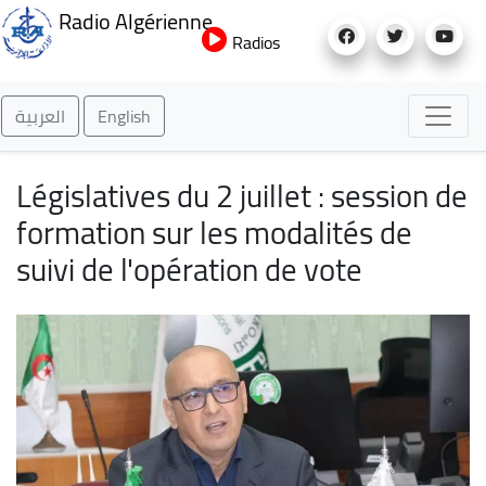
Aller
Radio Algérienne
au
Radios
contenu
principal
العربية
English
Législatives du 2 juillet : session de
formation sur les modalités de
suivi de l'opération de vote