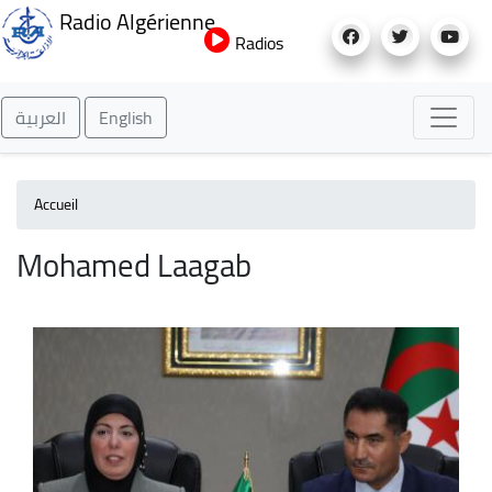
Aller
Radio Algérienne
au
Radios
contenu
principal
العربية
English
Accueil
Mohamed Laagab