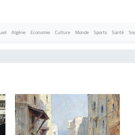
Aller
au
contenu
principal
in navigation
ueil
Algérie
Economie
Culture
Monde
Sports
Santé
Soc