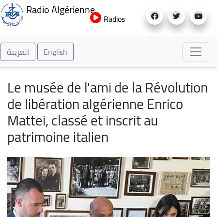
Aller
Radio Algérienne
au
Radios
contenu
principal
العربية
English
Le musée de l'ami de la Révolution
de libération algérienne Enrico
Mattei, classé et inscrit au
patrimoine italien