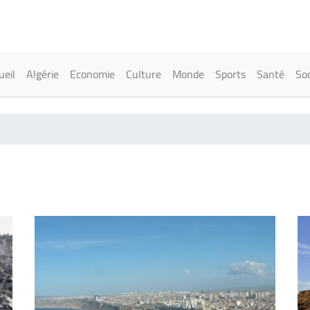
Aller
au
contenu
principal
in navigation
ueil
Algérie
Economie
Culture
Monde
Sports
Santé
Soc