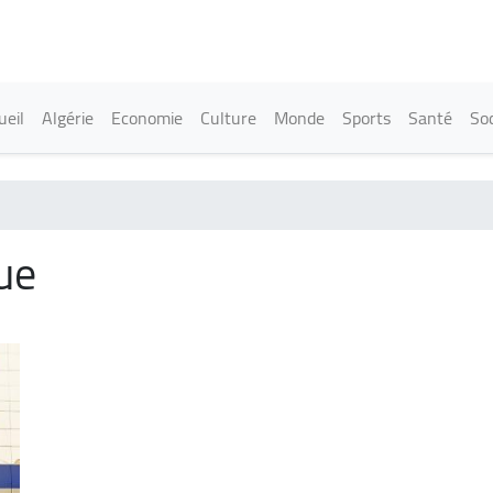
Aller
au
contenu
principal
in navigation
ueil
Algérie
Economie
Culture
Monde
Sports
Santé
Soc
ue