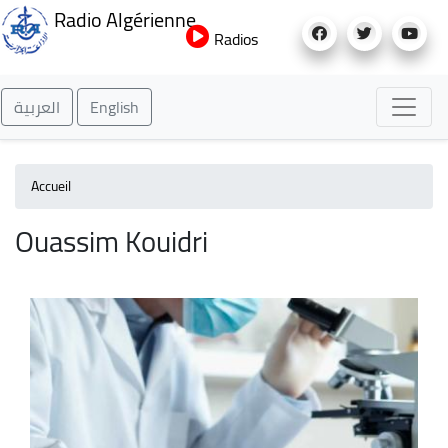
Aller
Radio Algérienne
au
Radios
contenu
principal
العربية
English
Accueil
Ouassim Kouidri