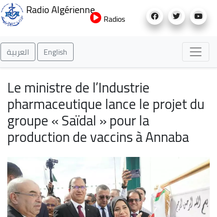
Aller
Radio Algérienne
au
Radios
contenu
principal
العربية
English
Le ministre de l’Industrie
pharmaceutique lance le projet du
groupe « Saïdal » pour la
production de vaccins à Annaba