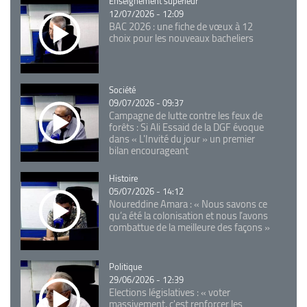
Catégorie
Enseignement supérieur
12/07/2026 - 12:09
BAC 2026 : une fiche de vœux à 12
choix pour les nouveaux bacheliers
Catégorie
Société
09/07/2026 - 09:37
Campagne de lutte contre les feux de
forêts : Si Ali Essaid de la DGF évoque
dans « L'Invité du jour » un premier
bilan encourageant
Catégorie
Histoire
05/07/2026 - 14:12
Noureddine Amara : « Nous savons ce
qu’a été la colonisation et nous l’avons
combattue de la meilleure des façons »
Catégorie
Politique
29/06/2026 - 12:39
Elections législatives : « voter
massivement, c'est renforcer les