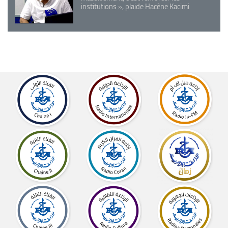
institutions », plaide Hacène Kacimi