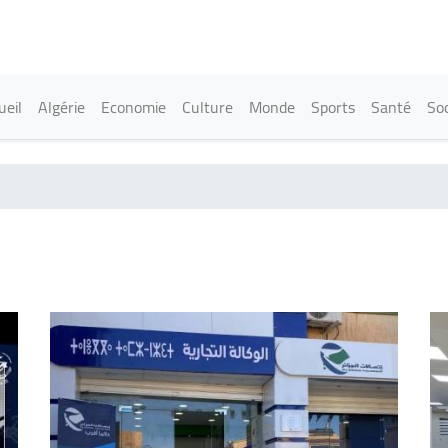
Aller
au
contenu
principal
in navigation
ueil
Algérie
Economie
Culture
Monde
Sports
Santé
Soc