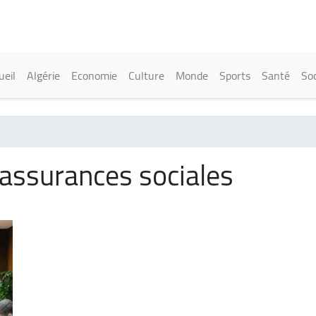
Aller
au
contenu
principal
in navigation
ueil
Algérie
Economie
Culture
Monde
Sports
Santé
Soc
s assurances sociales