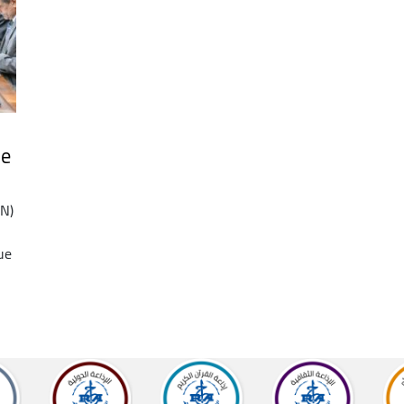
ne
PN)
que