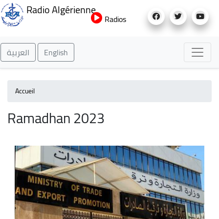
Aller
Radio Algérienne
au
Radios
contenu
principal
العربية
English
Accueil
Ramadhan 2023