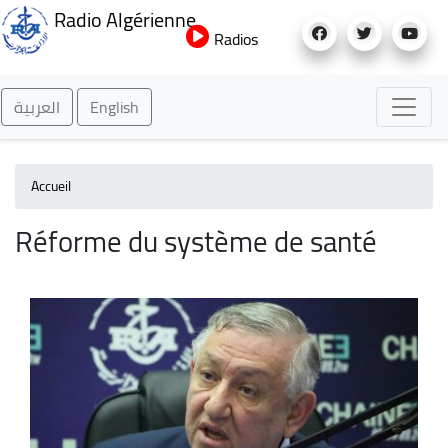
Aller
Radio Algérienne
au
Radios
contenu
principal
العربية
English
Accueil
Réforme du système de santé