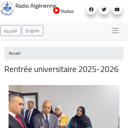
Aller
Radio Algérienne
au
Radios
contenu
principal
العربية
English
Accueil
Rentrée universitaire 2025-2026