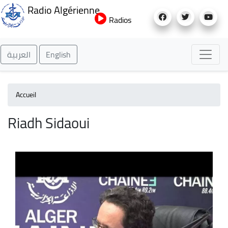
Aller
Radio Algérienne
au
Radios
contenu
principal
العربية
English
Accueil
Riadh Sidaoui