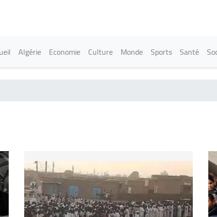
Aller
au
contenu
principal
in navigation
ueil
Algérie
Economie
Culture
Monde
Sports
Santé
Soc