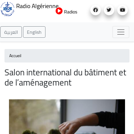
Aller
Radio Algérienne
au
Radios
contenu
principal
العربية
English
Accueil
Salon international du bâtiment et
de l’aménagement